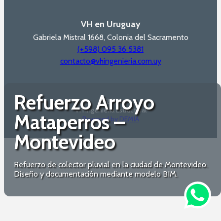
VH en Uruguay
Gabriela Mistral 1668, Colonia del Sacramento
(+598) 095 36 5381
contacto@vhingenieria.com.uy
Refuerzo Arroyo
© 2024
VH Ingeniería Estructural
Mataperros –
Powered by DEMIA
Montevideo
Refuerzo de colector pluvial en la ciudad de Montevideo.
Diseño y documentación mediante modelo BIM.